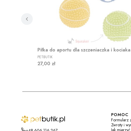
Piłka do aportu dla szczeniaczka i kociaka
PRODUCENT
PETBUTIK
Cena
27,00 zł
Linki 
POMOC
Formularz 
Zwroty i w
Jak mierzyć
+48 606 116 267