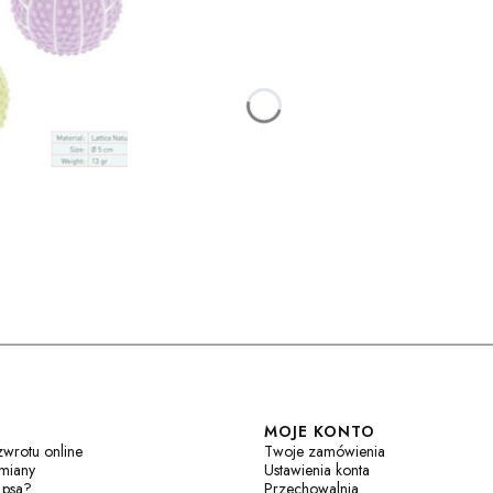
w stopce
MOJE KONTO
zwrotu online
Twoje zamówienia
ymiany
Ustawienia konta
 psa?
Przechowalnia