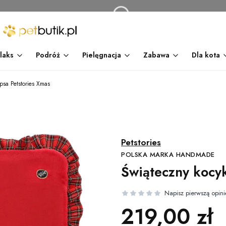
laks
Podróż
Pielęgnacja
Zabawa
Dla kota
psa Petstories Xmas
Świąteczny kocyk
Cena
219,00 zł