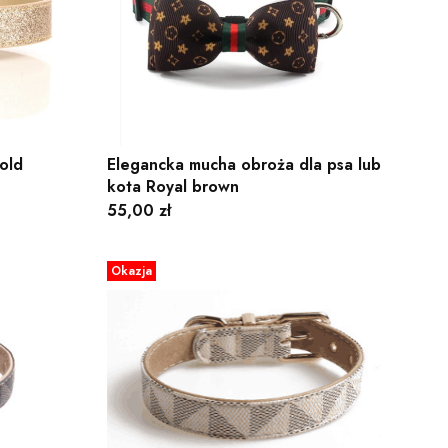
old
Elegancka mucha obroża dla psa lub
kota Royal brown
Cena
55,00 zł
Okazja