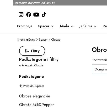
Darmowa dostawa od 349 zł
Promocje
Spacer
Moda
Jadalnia
Re
Strona główna
Spacer
Obroże
Obro
Filtry
Podkategorie i filtry
Lista
Sortowanie
w kategorii: Obroże
Domyśln
Podkategorie
Wróć do: Spacer
Obroże eleganckie
Obroże Milk&Pepper