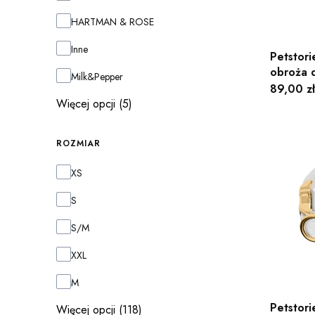
HARTMAN & ROSE
Inne
Petstori
obroża d
Milk&Pepper
Cena
89,00 zł
Więcej opcji (5)
ROZMIAR
Rozmiar
XS
S
S/M
XXL
M
Petstori
Więcej opcji (118)