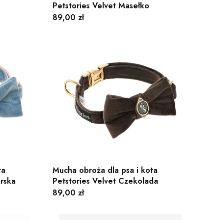
Petstories Velvet Masełko
Cena
89,00 zł
ta
Mucha obroża dla psa i kota
orska
Petstories Velvet Czekolada
Cena
89,00 zł