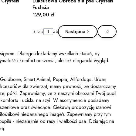
Crystals
Luksusowa Obroża dla psa Crystals
Fuchsia
Cena
129,00 zł
Strona
z 5
Następna
Przejdź do os
signem. Dlatego dokładamy wszelkich starań, by
małość i komfort noszenia, ale też elegancki wygląd.
Goldbone
, Smart Animal,
Puppia
, Allfordogs, Urban
akcesoriów dla zwierząt
, mamy pewność, że dostarczamy
ej półki. Zapewniamy, że z naszymi obrożami Twój pupil
komfortu i ucisku na szyi. W asortymencie posiadamy
uszeniowe oraz świecące. Ciekawą propozycję stanowi
miłośnikowi niebanalnego image'u Zapewniamy przy tym
pila - niezależnie od rasy i wielkości psa. Działając na
kę.