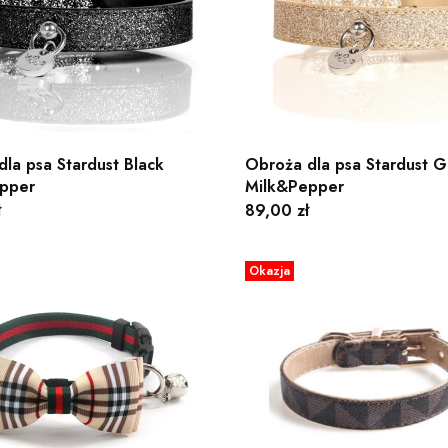
la psa Stardust Black
Obroża dla psa Stardust G
pper
Milk&Pepper
Cena
ł
89,00 zł
Okazja