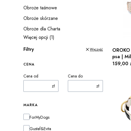
Obroże taśmowe
Obroże skórzane
Obroże dla Charta
Więcej opcji (1)
Filtry
Wyczyść
OROKO –
psa | M
Cena
159,00 z
CENA
Cena od
Cena do
zł
zł
MARKA
Marka
ForMyDogs
Gustaf&Evita