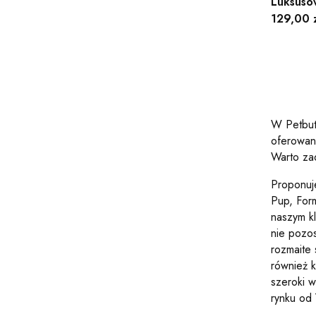
Luksuso
Cena
129,00 z
W Petbut
oferowane
Warto za
Proponuj
Pup, For
naszym k
nie pozo
rozmaite
również 
szeroki w
rynku od 