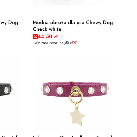
ewy Dog
Modna obroża dla psa Chewy Dog
Check white
Cena promocyjna
44,50 zł
Najniższa cena:
44,50 zł
0%