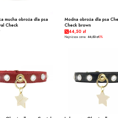
ka mucha obroża dla psa
Modna obroża dla psa Ch
yal Check
Check brown
Cena promocyjna
44,50 zł
Najniższa cena:
44,50 zł
0%