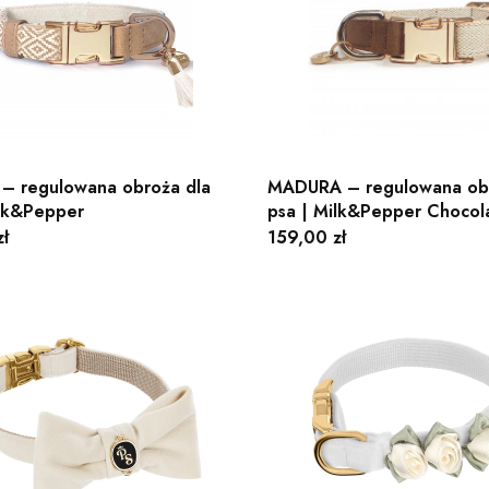
 regulowana obroża dla
MADURA – regulowana obr
ilk&Pepper
psa | Milk&Pepper Chocol
Cena
ł
159,00 zł