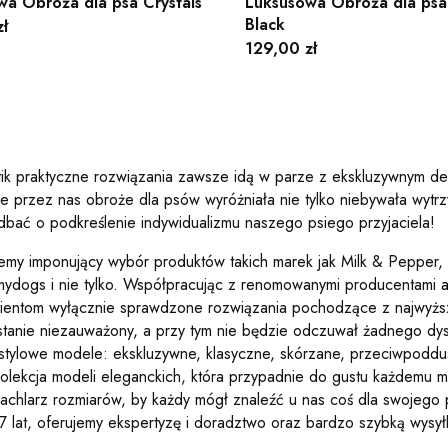
wa Obroża dla psa Crystals
Luksusowa Obroża dla psa 
Black
ł
Cena
129,00 zł
ik praktyczne rozwiązania zawsze idą w parze z ekskluzywnym de
 przez nas obroże dla psów wyróżniała nie tylko niebywała wytrzy
dbać o podkreślenie indywidualizmu naszego psiego przyjaciela!
emy imponujący wybór produktów takich marek jak Milk & Pepper,
mydogs i nie tylko. Współpracując z renomowanymi producentami
lientom wyłącznie sprawdzone rozwiązania pochodzące z najwyższ
stanie niezauważony, a przy tym nie będzie odczuwał żadnego dys
 stylowe modele: ekskluzywne, klasyczne, skórzane, przeciwpodd
kolekcja modeli eleganckich, która przypadnie do gustu każdemu 
achlarz rozmiarów, by każdy mógł znaleźć u nas coś dla swojego pu
7 lat, oferujemy ekspertyzę i doradztwo oraz bardzo szybką wysył