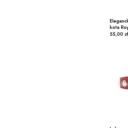
Eleganc
kota Ro
Cena
55,00 zł