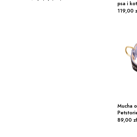
psa i k
Cena
119,00 z
Mucha ob
Petstor
Cena
89,00 zł