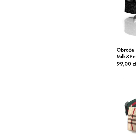
Obroża d
Milk&Pe
Cena
99,00 z