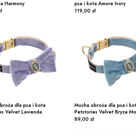
ota Harmony
psa i kota Amore Ivory
Cena
ł
119,00 zł
roża dla psa i kota
Mucha obroża dla psa i ko
ies Velvet Lawenda
Petstories Velvet Bryza M
Cena
89,00 zł