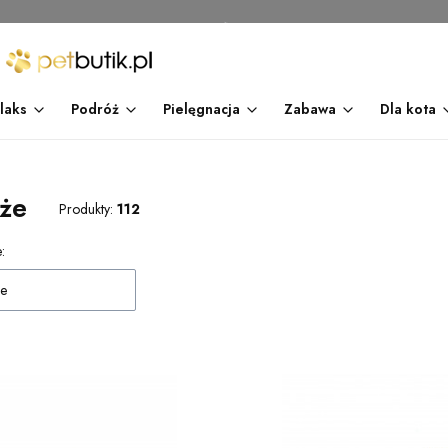
laks
Podróż
Pielęgnacja
Zabawa
Dla kota
że
Produkty:
112
 produktów
:
e