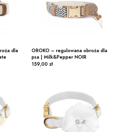
oża dla
OROKO – regulowana obroża dla
ate
psa | Milk&Pepper NOIR
Cena
159,00 zł