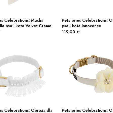
es Celebrations: Mucha
Petstories Celebrations: O
la psa i kota Velvet Creme
psa i kota Innocence
Cena
119,00 zł
es Celebrations: Obroża dla
Petstories Celebrations: O