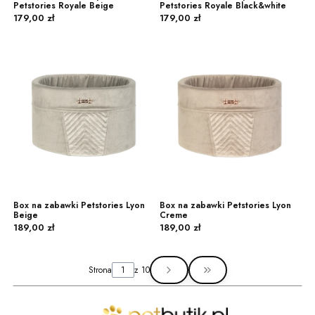
Petstories Royale Beige
Petstories Royale Black&white
Cena
Cena
179,00 zł
179,00 zł
Box na zabawki Petstories Lyon
Box na zabawki Petstories Lyon
Beige
Creme
Cena
Cena
189,00 zł
189,00 zł
Strona
z 10
Przejdź do ostatniej str