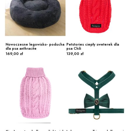
Nowoczesne legowisko- poducha
Petstories ciepły sweterek dla
dla psa anthracite
psa Chili
Cena
Cena
169,00 zł
139,00 zł