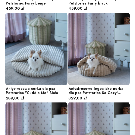
Petstories Furry beige
Petstories Furry black
Cena
Cena
459,00 zł
459,00 zł
Antystresowa norka dla psa
Antystresowe legowisko norka
Petstories "Cuddle Me" Biała
dla psa Petstories So Cozy!
Cena
Cena
kremowa
289,00 zł
329,00 zł