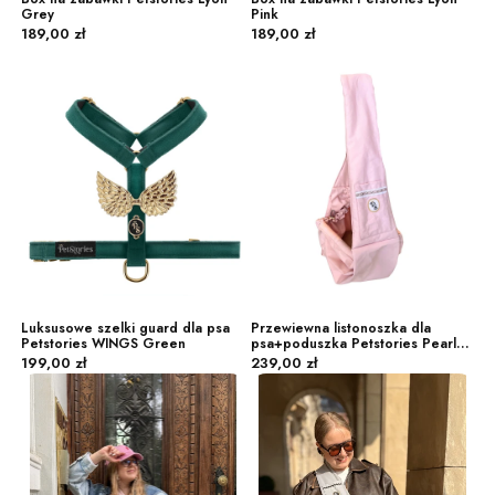
Grey
Pink
Cena
Cena
189,00 zł
189,00 zł
Luksusowe szelki guard dla psa
Przewiewna listonoszka dla
Petstories WINGS Green
psa+poduszka Petstories Pearl
Cena
Cena
Pink
199,00 zł
239,00 zł