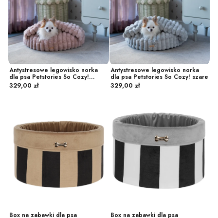
Antystresowe legowisko norka
Antystresowe legowisko norka
dla psa Petstories So Cozy!
dla psa Petstories So Cozy! szare
Cena
Cena
różowe
329,00 zł
329,00 zł
Box na zabawki dla psa
Box na zabawki dla psa