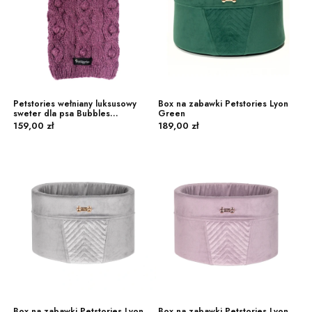
Petstories wełniany luksusowy
Box na zabawki Petstories Lyon
sweter dla psa Bubbles
Green
Cena
Cena
purpurowy
159,00 zł
189,00 zł
Box na zabawki Petstories Lyon
Box na zabawki Petstories Lyon