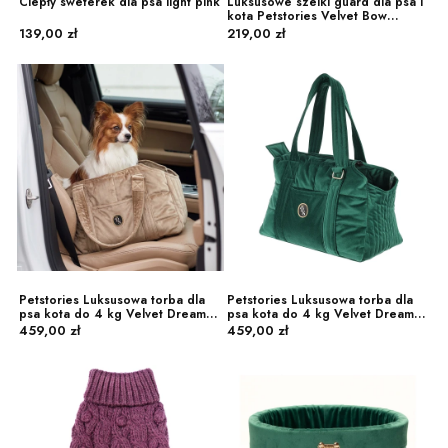
Ciepły sweterek dla psa light pink
Luksusowe szelki guard dla psa i
kota Petstories Velvet Bow
Cena
Cena
Green
139,00 zł
219,00 zł
Petstories Luksusowa torba dla
Petstories Luksusowa torba dla
psa kota do 4 kg Velvet Dream
psa kota do 4 kg Velvet Dream
Cena
Cena
Beige
Green
459,00 zł
459,00 zł