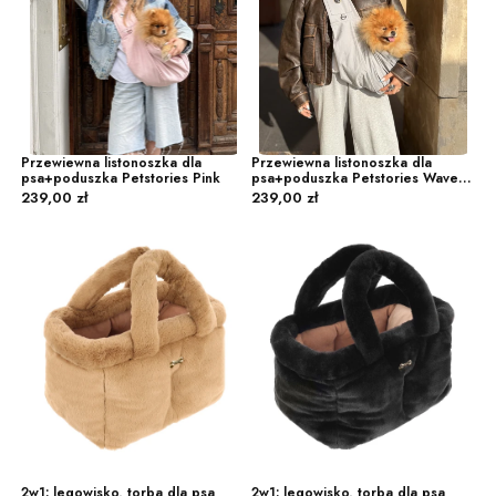
Przewiewna listonoszka dla
Przewiewna listonoszka dla
psa+poduszka Petstories Pink
psa+poduszka Petstories Waves
Cena
Cena
Grey
239,00 zł
239,00 zł
2w1: legowisko, torba dla psa
2w1: legowisko, torba dla psa