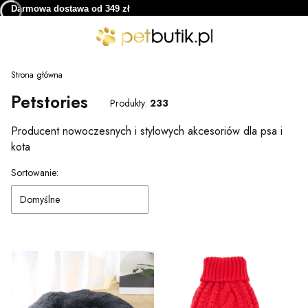
Darmowa dostawa od 349 zł
Strona główna
Petstories
Produkty:
233
Producent nowoczesnych i stylowych akcesoriów dla psa i
kota
Lista produktów
Sortowanie:
Domyślne