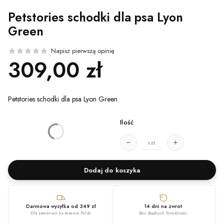
Petstories schodki dla psa Lyon
Green
Cena
309,00 zł
Petstories schodki dla psa Lyon Green
Ilość
*
Rozmiar
Wybierz
szt.
Dodaj do koszyka
Darmowa wysyłka od 349 zł
14 dni na zwrot
Dla zamówień na terenie Polski
Bez zbędnych formalności