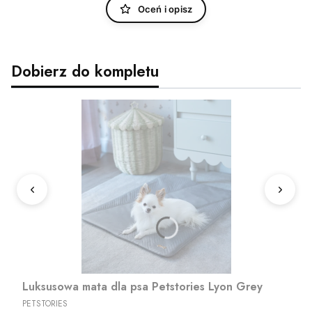
Oceń i opisz
Dobierz do kompletu
Luksusowa mata dla psa Petstories Lyon Grey
PRODUCENT
PETSTORIES