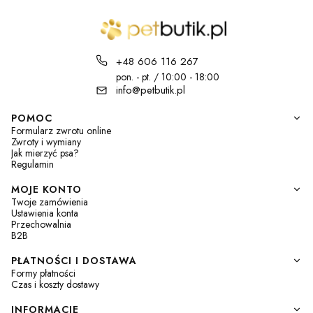
+48 606 116 267
pon. - pt. / 10:00 - 18:00
info@petbutik.pl
Linki w stopce
POMOC
Formularz zwrotu online
Zwroty i wymiany
Jak mierzyć psa?
Regulamin
MOJE KONTO
Twoje zamówienia
Ustawienia konta
Przechowalnia
B2B
PŁATNOŚCI I DOSTAWA
Formy płatności
Czas i koszty dostawy
INFORMACJE