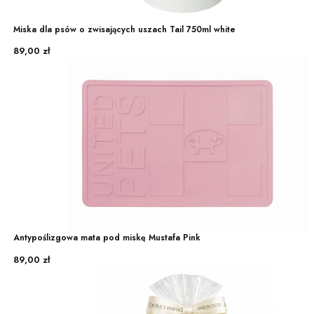
Miska dla psów o zwisających uszach Tail 750ml white
Cena
89,00 zł
Antypoślizgowa mata pod miskę Mustafa Pink
Cena
89,00 zł