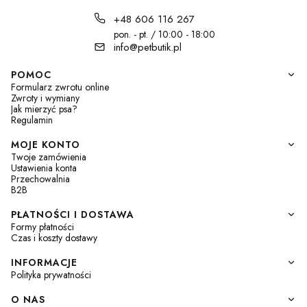
+48 606 116 267
pon. - pt. / 10:00 - 18:00
info@petbutik.pl
Linki w stopce
POMOC
Formularz zwrotu online
Zwroty i wymiany
Jak mierzyć psa?
Regulamin
MOJE KONTO
Twoje zamówienia
Ustawienia konta
Przechowalnia
B2B
PŁATNOŚCI I DOSTAWA
Formy płatności
Czas i koszty dostawy
INFORMACJE
Polityka prywatności
O NAS