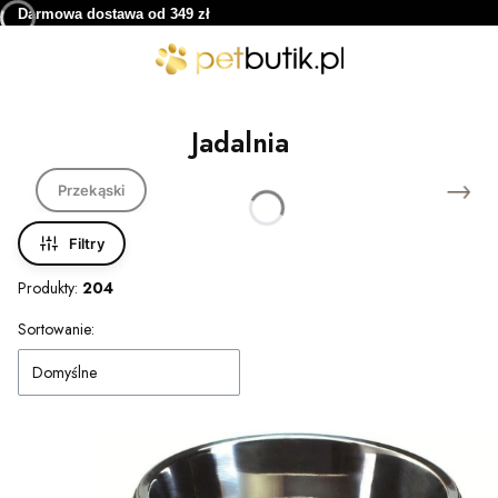
Darmowa dostawa od 349 zł
Jadalnia
Przekąski
Filtry
Produkty:
204
Lista produktów
Sortowanie:
Domyślne