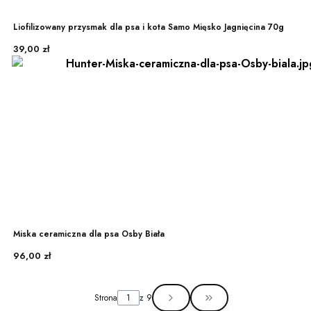
Liofilizowany przysmak dla psa i kota Samo Mięsko Jagnięcina 70g
Cena
39,00 zł
Miska ceramiczna dla psa Osby Biała
Cena
96,00 zł
Strona
z 9
Przejdź do ostatniej st