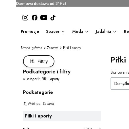
Darmowa dostawa od 349 zł
Promocje
Spacer
Moda
Jadalnia
Re
Strona główna
Zabawa
Piłki i aporty
Piłki
Filtry
Podkategorie i filtry
Lista
Sortowanie
w kategorii: Piłki i aporty
Domyśln
Podkategorie
Wróć do: Zabawa
Piłki i aporty