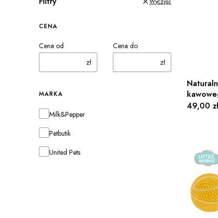
Filtry
Wyczyść
CENA
Cena od
Cena do
zł
zł
Natural
kawowe
MARKA
Cena
49,00 z
Marka
Milk&Pepper
Petbutik
United Pets