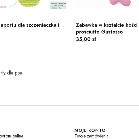
 aportu dla szczeniaczka i
Zabawka w kształcie kości
prosciutto Gustosso
Cena
35,00 zł
orty dla psa.
w stopce
MOJE KONTO
zwrotu online
Twoje zamówienia