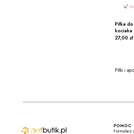
Piłka do
kociaka
Cena
27,00 zł
Piłki i ap
Linki 
POMOC
Formularz 