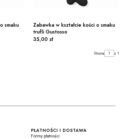
 o smaku
Zabawka w kształcie kości o smaku
trufli Gustosso
Cena
35,00 zł
Strona
z 1
PŁATNOŚCI I DOSTAWA
Formy płatności