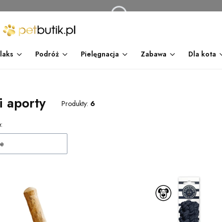
laks
Podróż
Pielęgnacja
Zabawa
Dla kota
 i aporty
Produkty:
6
 produktów
:
e