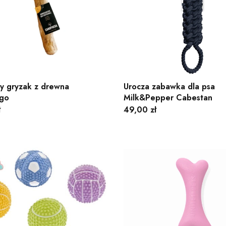
ny gryzak z drewna
Urocza zabawka dla psa
go
Milk&Pepper Cabestan
Cena
ł
49,00 zł