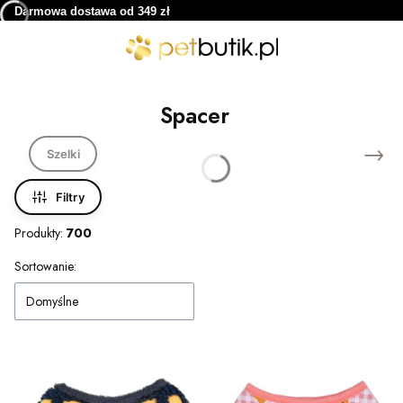
Darmowa dostawa od 349 zł
Spacer
Szelki
Filtry
Produkty:
700
Lista produktów
Sortowanie:
Domyślne