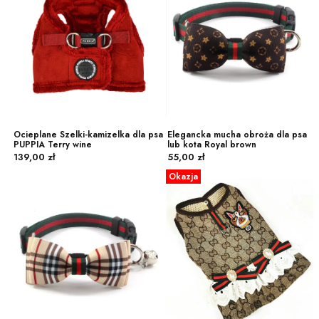
Ocieplane Szelki-kamizelka dla psa
Elegancka mucha obroża dla psa
PUPPIA Terry wine
lub kota Royal brown
Cena
Cena
139,00 zł
55,00 zł
Okazja