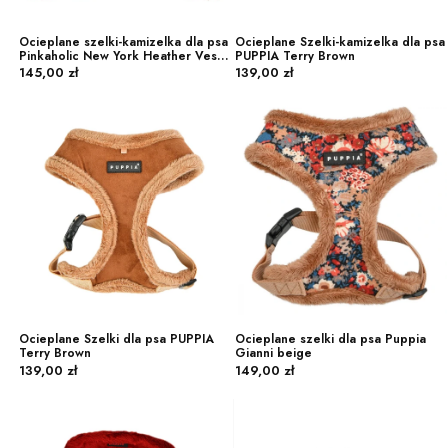
Ocieplane szelki-kamizelka dla psa
Ocieplane Szelki-kamizelka dla psa
Pinkaholic New York Heather Vest
PUPPIA Terry Brown
Cena
Cena
Harness indian pink
145,00 zł
139,00 zł
Ocieplane Szelki dla psa PUPPIA
Ocieplane szelki dla psa Puppia
Terry Brown
Gianni beige
Cena
Cena
139,00 zł
149,00 zł