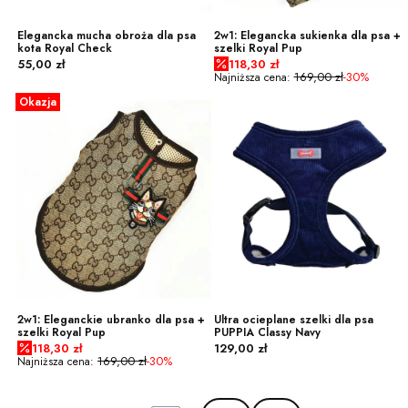
Elegancka mucha obroża dla psa
2w1: Elegancka sukienka dla psa +
kota Royal Check
szelki Royal Pup
Cena
Cena promocyjna
55,00 zł
118,30 zł
169,00 zł
-30%
Najniższa cena:
Okazja
2w1: Eleganckie ubranko dla psa +
Ultra ocieplane szelki dla psa
szelki Royal Pup
PUPPIA Classy Navy
Cena promocyjna
Cena
118,30 zł
129,00 zł
169,00 zł
-30%
Najniższa cena: