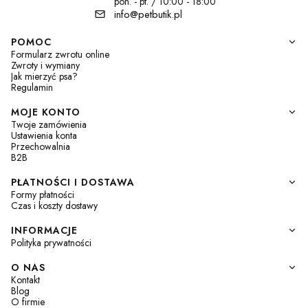
pon. - pt. / 10:00 - 18:00
info@petbutik.pl
Linki w stopce
POMOC
Formularz zwrotu online
Zwroty i wymiany
Jak mierzyć psa?
Regulamin
MOJE KONTO
Twoje zamówienia
Ustawienia konta
Przechowalnia
B2B
PŁATNOŚCI I DOSTAWA
Formy płatności
Czas i koszty dostawy
INFORMACJE
Polityka prywatności
O NAS
Kontakt
Blog
O firmie