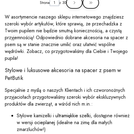
Strona
z 30
Przejdź do ostatniej s
W asortymencie naszego sklepu internetowego znajdziesz
szeroki wybór artykułów, które sprawią, że przechadzka z
Twoim pupilem nie będzie smutną koniecznością, a czystą
przyjemnością! Odpowiednio dobrane akcesoria na spacer z
psem są w stanie znacznie umilić oraz ułatwić wspólne
wędrówki. Zobacz, co przygotowaliśmy dla Ciebie i Twojego
pupila!
Stylowe i luksusowe akcesoria na spacer z psem w
PetButik
Specjalnie z myślą o naszych Klientach i ich czworonożnych
przyjaciołach przygotowaliśmy szeroki wybór ekskluzywnych
produktów dla zwierząt, a wśród nich m.in.:
Stylowe kamizelki i
ultramiękkie szelki
, dostępne również
w wersji
ocieplanej
(idealne na zimę dla małych
zmarzluchów!)