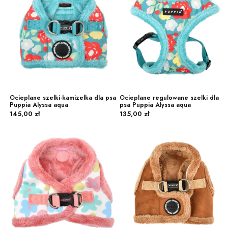
Ocieplane szelki-kamizelka dla psa
Ocieplane regulowane szelki dla
Puppia Alyssa aqua
psa Puppia Alyssa aqua
Cena
Cena
145,00 zł
135,00 zł