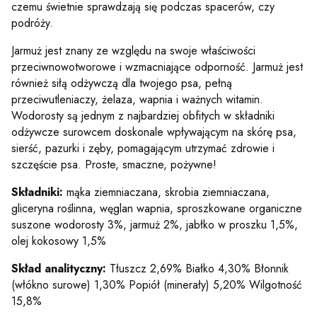
czemu świetnie sprawdzają się podczas spacerów, czy
podróży.
Jarmuż jest znany ze względu na swoje właściwości
przeciwnowotworowe i wzmacniające odporność. Jarmuż jest
również siłą odżywczą dla twojego psa, pełną
przeciwutleniaczy, żelaza, wapnia i ważnych witamin.
Wodorosty są jednym z najbardziej obfitych w składniki
odżywcze surowcem doskonale wpływającym na skórę psa,
sierść, pazurki i zęby, pomagającym utrzymać zdrowie i
szczęście psa. Proste, smaczne, pożywne!
Składniki:
mąka ziemniaczana, skrobia ziemniaczana,
gliceryna roślinna, węglan wapnia, sproszkowane organiczne
suszone wodorosty 3%, jarmuż 2%, jabłko w proszku 1,5%,
olej kokosowy 1,5%
Skład analityczny:
Tłuszcz 2,69% Białko 4,30% Błonnik
(włókno surowe) 1,30% Popiół (minerały) 5,20% Wilgotność
15,8%