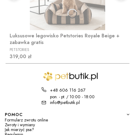
Luksusowe legowisko Petstories Royale Beige +
zabawka gratis
PRODUCENT
PETSTORIES
Cena
319,00 zł
+48 606 116 267
pon. - pt. / 10:00 - 18:00
info@petbutik.pl
Linki w stopce
POMOC
Formularz zwrotu online
Zwroty i wymiany
Jak mierzyć psa?
Regulamin