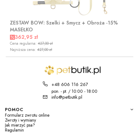
ZESTAW BOW: Szelki + Smycz + Obroża -15%
MASEŁKO
Cena promocyjna
362,95 zł
Cena regularna:
427,00 zł
Najniższa cena:
427,00 zł
+48 606 116 267
pon. - pt. / 10:00 - 18:00
info@petbutik.pl
Linki w stopce
POMOC
Formularz zwrotu online
Zwroty i wymiany
Jak mierzyć psa?
Regulamin