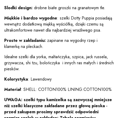
Slodki design:
drobne białe groszki na granatowym tle.
Miękkie i bardzo wygodne
: szelki Dotty Puppia posiadają
wewnątrz dodatkową miękką wyściółkę, dzięki czemu są
ultrakomfortowe nawet dla najbardziej wrażliwego psa.
Proste w zakładaniu:
zapinane na wygodny rzep i
klamerkę na pleckach.
Idealne szelki dla yorka, maltańczyka, szpica, jack russela,
grzywacza, shi tzu, bolończyka i innych ras małych i średnich
piesków.
Kolorystyka
: Lawendowy
Materiał
: SHELL: COTTON100% LINING:COTTON100%
UWAGA: szelki typu kamizelka są zazwyczaj mniejsze
niż szelki klasyczne zakładane przez głowę pieska -
p
rzed zakupem prosimy sprawdzić odpowiedni
rozmiar szelek w zakładce: Tabela rozmiarów.