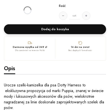
Ilość
*
Rozmiar
Wybierz
szt.
Dodaj do koszyka
Darmowa wysyłka od 349 zł
14 dni na zwrot
Dla zamówień na terenie Polski
Bez zbędnych formalności
Opis
Urocze szelki-kamizelka dla psa Dotty Harness to
ekskluzywna propozycja od marki Puppia, znanej w świecie
mody i luksusowych akcesoriów dla psów, wielokrotnie
nagradzanej za linie doskonale zaprojektowanych szelek dla
psów.