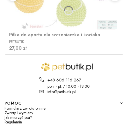
Piłka do aportu dla szczeniaczka i kociaka
PRODUCENT
PETBUTIK
Cena
27,00 zł
+48 606 116 267
pon. - pt. / 10:00 - 18:00
info@petbutik.pl
Linki w stopce
POMOC
Formularz zwrotu online
Zwroty i wymiany
Jak mierzyć psa?
Regulamin