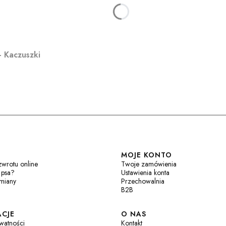
– Kaczuszki
w stopce
MOJE KONTO
zwrotu online
Twoje zamówienia
 psa?
Ustawienia konta
ymiany
Przechowalnia
B2B
CJE
O NAS
ywatności
Kontakt