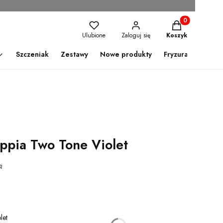
Produkty w kosz
Ulubione
Zaloguj się
Koszyk
Szczeniak
Zestawy
Nowe produkty
Fryzura
ppia Two Tone Violet
let
*
Rozmiar