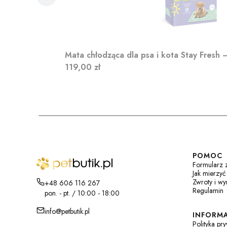
Mata chłodząca dla psa i kota Stay Fresh 
Cena
119,00 zł
Linki 
POMOC
Formularz 
Jak mierzyć
Zwroty i w
+48 606 116 267
Regulamin
pon. - pt. / 10:00 - 18:00
info@petbutik.pl
INFORMA
Polityka pr