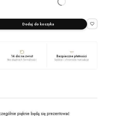
Wybierz
Dodaj do koszyka
14 dni na zwrot
Bezpieczne płatności
Bez zbędnych formalności
Szybkie i chronione transakcje
czególnie pięknie będą się prezentować