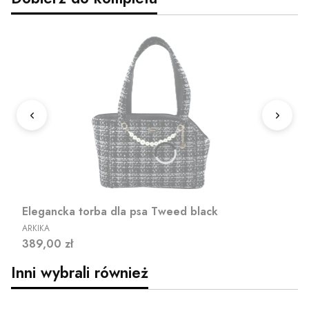
Elegancka torba dla psa Tweed black
PRODUCENT
ARKIKA
Cena
389,00 zł
Inni wybrali również