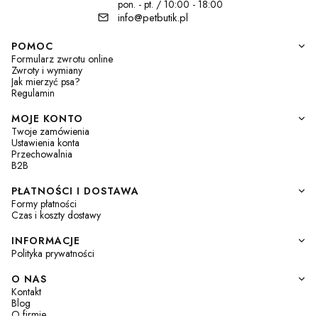
pon. - pt. / 10:00 - 18:00
info@petbutik.pl
Linki w stopce
POMOC
Formularz zwrotu online
Zwroty i wymiany
Jak mierzyć psa?
Regulamin
MOJE KONTO
Twoje zamówienia
Ustawienia konta
Przechowalnia
B2B
PŁATNOŚCI I DOSTAWA
Formy płatności
Czas i koszty dostawy
INFORMACJE
Polityka prywatności
O NAS
Kontakt
Blog
O firmie