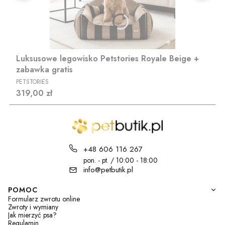
Luksusowe legowisko Petstories Royale Beige +
zabawka gratis
PRODUCENT
PETSTORIES
Cena
319,00 zł
+48 606 116 267
pon. - pt. / 10:00 - 18:00
info@petbutik.pl
Linki w stopce
POMOC
Formularz zwrotu online
Zwroty i wymiany
Jak mierzyć psa?
Regulamin