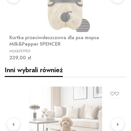
Kurtka przeciwdeszczowa dla psa mopsa
Milk&Pepper SPENCER
PRODUCENT
MILK&PEPPER
Cena
239,00 zł
Inni wybrali również