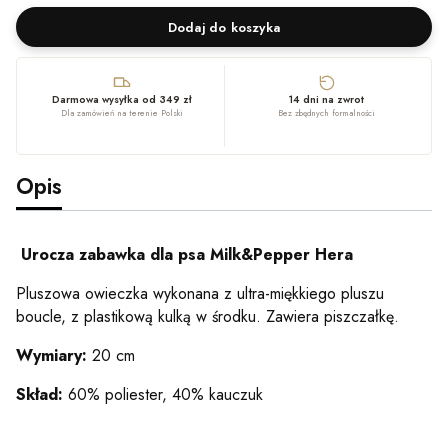
Dodaj do koszyka
Darmowa wysyłka od 349 zł
14 dni na zwrot
Dla zamówień na terenie Polski
Bez zbędnych formalności
Opis
Urocza zabawka dla psa Milk&Pepper Hera
Pluszowa owieczka wykonana z ultra-miękkiego pluszu
boucle, z plastikową kulką w środku. Zawiera piszczałkę.
Wymiary:
20 cm
Skład:
60% poliester, 40% kauczuk