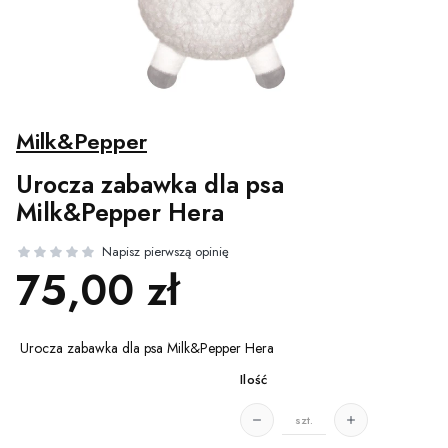
Milk&Pepper
Urocza zabawka dla psa
Milk&Pepper Hera
Cena
75,00 zł
Urocza zabawka dla psa Milk&Pepper Hera
Ilość
szt.